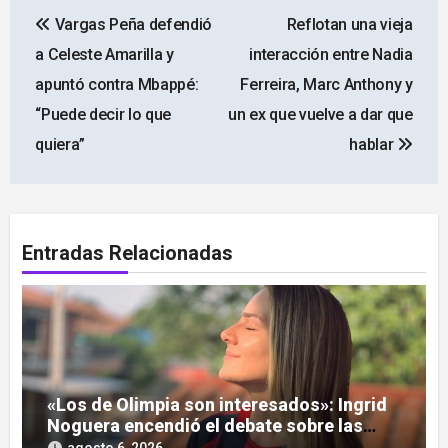
Navegación
Vargas Peña defendió
Reflotan una vieja
de
a Celeste Amarilla y
interacción entre Nadia
entradas
apuntó contra Mbappé:
Ferreira, Marc Anthony y
“Puede decir lo que
un ex que vuelve a dar que
quiera”
hablar
Entradas Relacionadas
«Los de Olimpia son interesados»: Ingrid
Noguera encendió el debate sobre las
hinchadas