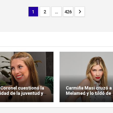
Paginación
1
2
…
426
de
entradas
 Coronel cuestionó la
Carmiña Masi cruzó a
lidad de la juventud y
Melamed y lo tildó de
 la polémica
«reprimido»