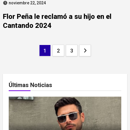
noviembre 22, 2024
Flor Peña le reclamó a su hijo en el
Cantando 2024
Paginación
1
2
3
de
entradas
Últimas Noticias