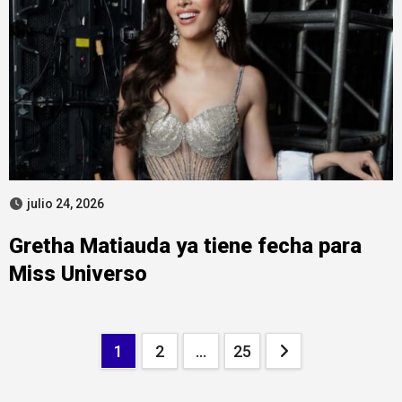
julio 24, 2026
Gretha Matiauda ya tiene fecha para
Miss Universo
Paginación
1
2
…
25
de