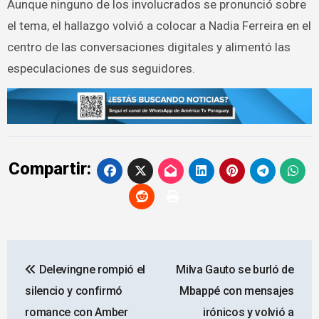
Aunque ninguno de los involucrados se pronunció sobre
el tema, el hallazgo volvió a colocar a Nadia Ferreira en el
centro de las conversaciones digitales y alimentó las
especulaciones de sus seguidores.
Compartir:
Navegación
Delevingne rompió el
Milva Gauto se burló de
de
silencio y confirmó
Mbappé con mensajes
entradas
romance con Amber
irónicos y volvió a