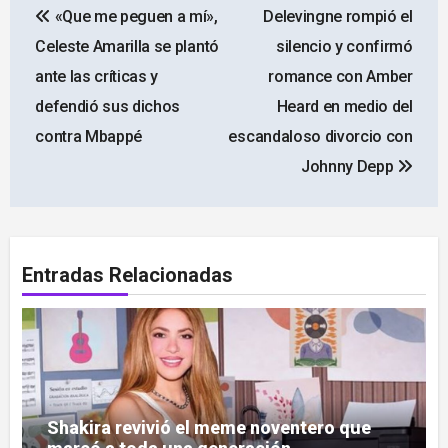
«Que me peguen a mí»,
Delevingne rompió el
de
Celeste Amarilla se plantó
silencio y confirmó
entradas
ante las críticas y
romance con Amber
defendió sus dichos
Heard en medio del
contra Mbappé
escandaloso divorcio con
Johnny Depp
Entradas Relacionadas
Shakira revivió el meme noventero que