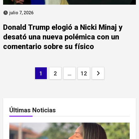
julio 7, 2026
Donald Trump elogió a Nicki Minaj y
desató una nueva polémica con un
comentario sobre su físico
Paginación
1
2
…
12
de
entradas
Últimas Noticias