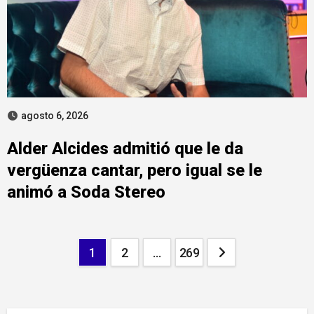
agosto 6, 2026
Alder Alcides admitió que le da
vergüenza cantar, pero igual se le
animó a Soda Stereo
Paginación
1
2
…
269
de
entradas