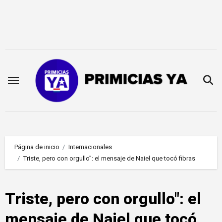
Saltar
al
contenido
Página de inicio
Internacionales
Triste, pero con orgullo”: el mensaje de Naiel que tocó fibras
Triste, pero con orgullo": el
mensaje de Naiel que tocó