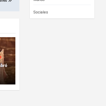
lunes
Sociales
mbró
la