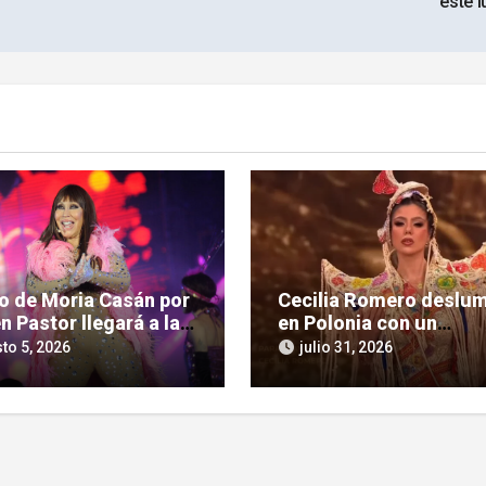
este 
so de Moria Casán por
Cecilia Romero deslu
n Pastor llegará a la
en Polonia con un
la chica en su nueva
imponente homenaje a 
to 5, 2026
julio 31, 2026
 documental
cultura guaraní