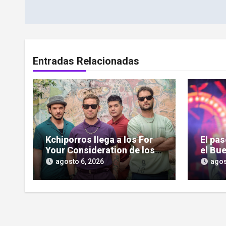
entradas
Entradas Relacionadas
Kchiporros llega a los For
El pa
Your Consideration de los
el Bue
Latin GRAMMY
pantal
agosto 6, 2026
agos
serie