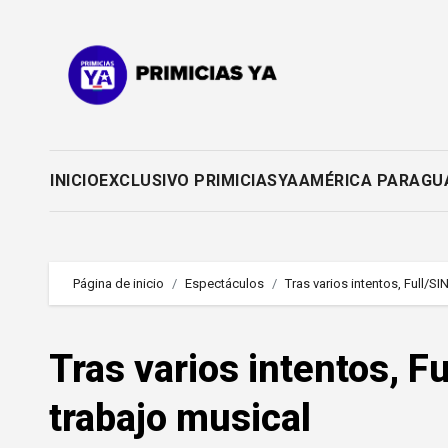
Saltar
al
contenido
INICIO
EXCLUSIVO PRIMICIASYA
AMÉRICA PARAGU
Página de inicio
Espectáculos
Tras varios intentos, Full/S
Tras varios intentos, F
trabajo musical