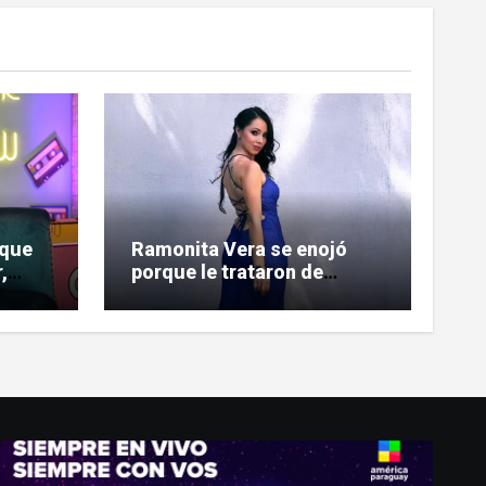
 que
Ramonita Vera se enojó
,
porque le trataron de
 a
«copiona» y salió al paso de
las críticas