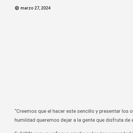
marzo 27, 2024
“Creemos que el hacer este sencillo y presentar los otros temas que tenemos en el horno,son el legado que con mucha
humildad queremos dejar a la gente que disfruta de e