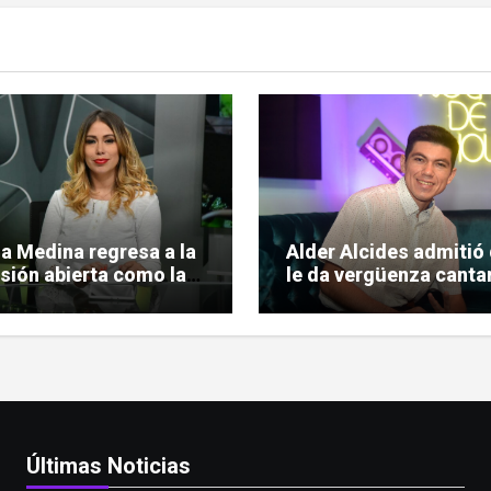
ia Medina regresa a la
Alder Alcides admitió
isión abierta como la
le da vergüenza cantar
a conductora de
pero igual se le animó
o Urbano»
Soda Stereo
Últimas Noticias