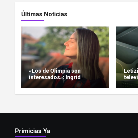
Últimas Noticias
«Los de Olimpia son
Letiz
interesados»: Ingrid
telev
Noguera encendió el
nuev
debate sobre las hinchadas
«Puls
Primicias Ya