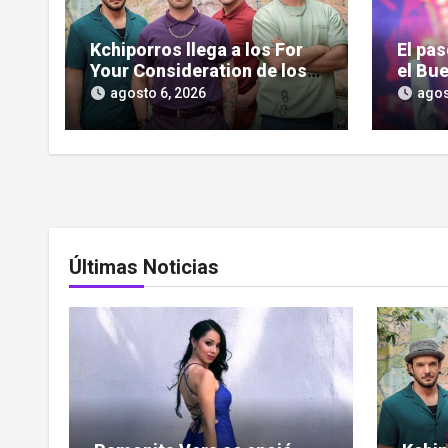
Kchiporros llega a los For
El pa
Your Consideration de los
el Bue
Latin GRAMMY
pantal
agosto 6, 2026
agos
serie
Últimas Noticias