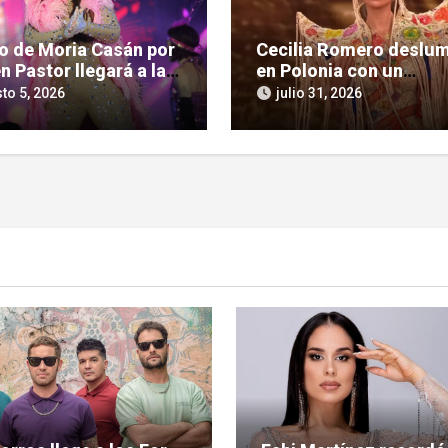
so de Moria Casán por
Cecilia Romero deslu
n Pastor llegará a la
en Polonia con un
la chica en su nueva
imponente homenaje a 
to 5, 2026
julio 31, 2026
 documental
cultura guaraní