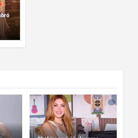
mbró
la