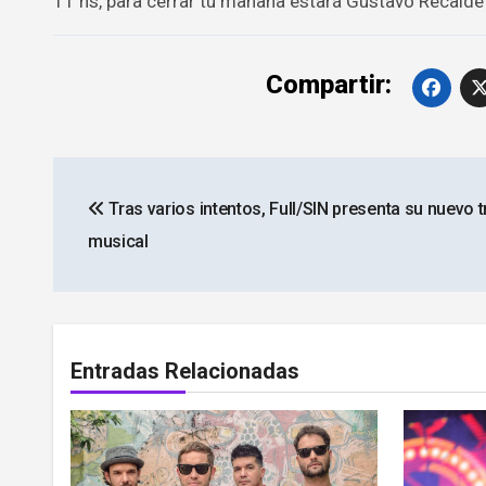
11 hs, para cerrar tu mañana estará Gustavo Recalde
Compartir:
Navegación
Tras varios intentos, Full/SIN presenta su nuevo 
de
musical
entradas
Entradas Relacionadas