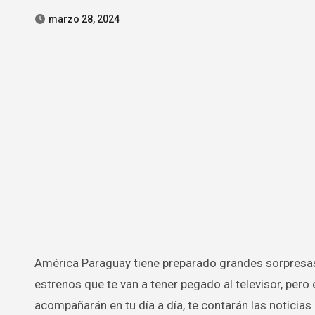
marzo 28, 2024
América Paraguay tiene preparado grandes sorpresas para todos los televidentes desde este lunes 1 de abril con grandes
estrenos que te van a tener pegado al televisor, pero
acompañarán en tu día a día, te contarán las noticias