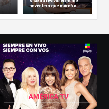
Shakira revivió el meme
noventero que marcó a
s
toda una generación
AMÉRICA TV