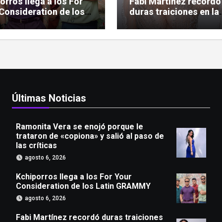
orros llega a los For
Fabi Martínez recordó
Consideration de los
duras traiciones en la
n GRAMMY
amistad: «Tuve amiga
tesapo’elas»
Últimas Noticias
Ramonita Vera se enojó porque le
trataron de «copiona» y salió al paso de
las críticas
agosto 6, 2026
Kchiporros llega a los For Your
Consideration de los Latin GRAMMY
agosto 6, 2026
Fabi Martínez recordó duras traiciones