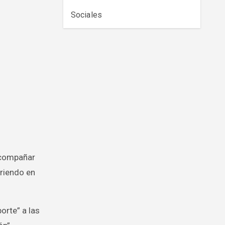
Sociales
acompañar
rriendo en
orte” a las