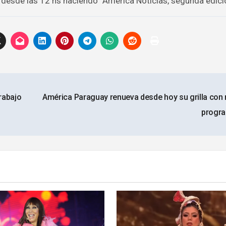
 desde las 12 hs haciendo “América Noticias, segunda edici
trabajo
América Paraguay renueva desde hoy su grilla con
progr