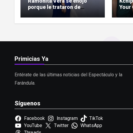
Ramonita Vera se enojó
Kchip
porque le trataron de
Your 
«copiona» y salió al paso de
Lati
las críticas
Primicias Ya
Entérate de las últimas noticias del Espectáculo y la
Farándula.
Síguenos
Facebook
Instagram
TikTok
YouTube
Twitter
WhatsApp
Threads