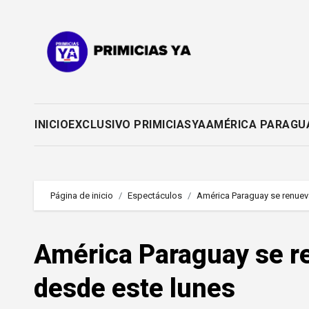
Saltar
al
contenido
INICIO
EXCLUSIVO PRIMICIASYA
AMÉRICA PARAGU
Página de inicio
Espectáculos
América Paraguay se renue
América Paraguay se r
desde este lunes