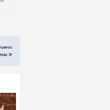
ón”.
 nuevos
amas