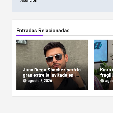
Asunción
entradas
Entradas Relacionadas
Juan Diego Sánchez será la
Kiara 
gran estrella invitada en la
fragil
gala de Miss Sun Tropic
ardió 
agosto 8, 2026
agos