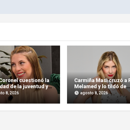
Coronel cuestionó la
Carmiña Masi cruzó a 
idad de la juventud y
Melamed y lo tildó de
la polémica
«reprimido»
to 8, 2026
agosto 8, 2026