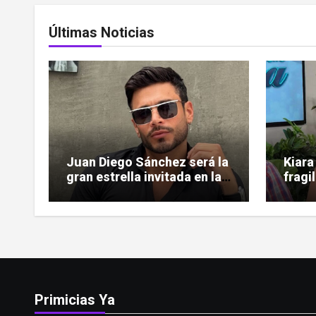
Últimas Noticias
Juan Diego Sánchez será la
Kiara
gran estrella invitada en la
fragi
gala de Miss Sun Tropic
ardió
Primicias Ya