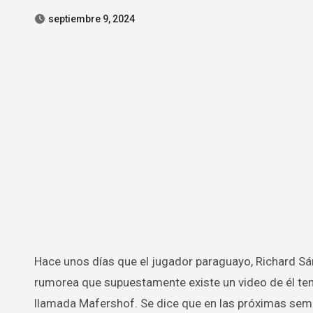
septiembre 9, 2024
Hace unos días que el jugador paraguayo, Richard Sánchez, está en boca de los chismosos porque desde México se
rumorea que supuestamente existe un video de él ten
llamada Mafershof. Se dice que en las próximas sem