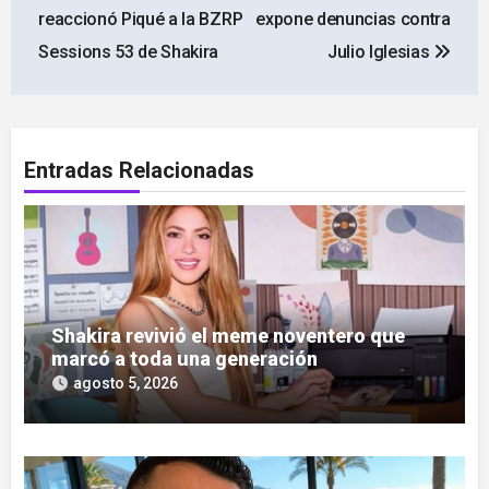
de
reaccionó Piqué a la BZRP
expone denuncias contra
entradas
Sessions 53 de Shakira
Julio Iglesias
Entradas Relacionadas
Shakira revivió el meme noventero que
marcó a toda una generación
agosto 5, 2026