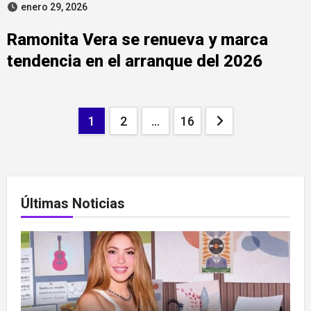
enero 29, 2026
Ramonita Vera se renueva y marca
tendencia en el arranque del 2026
Paginación
1
2
…
16
de
entradas
Últimas Noticias