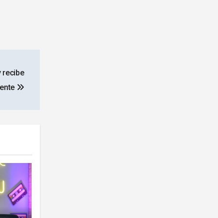
 recibe
dente