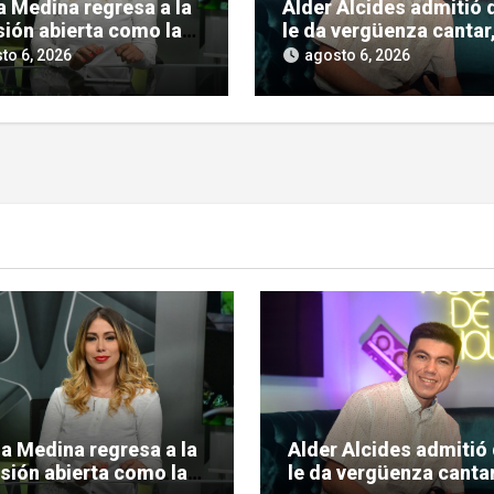
a Medina regresa a la
Alder Alcides admitió 
sión abierta como la
le da vergüenza cantar
 conductora de
pero igual se le animó 
to 6, 2026
agosto 6, 2026
o Urbano»
Soda Stereo
ia Medina regresa a la
Alder Alcides admitió
isión abierta como la
le da vergüenza cantar