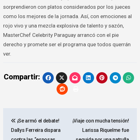
sorprendieron con platos considerados por los jueces
como los mejores de la jornada. Así, con emociones al
rojo vivo y una mezcla explosiva de talento y sazón,
MasterChef Celebrity Paraguay arrancó con el pie
derecho y promete ser el programa que todos querrán
ver.
Compartir:
Navegación
¡Se armó el debate!
¡Viaje con mucha tensión!
de
Dallys Ferreira dispara
Larissa Riquelme fue
entradas
contra las “esposas
seguida por una patrulla