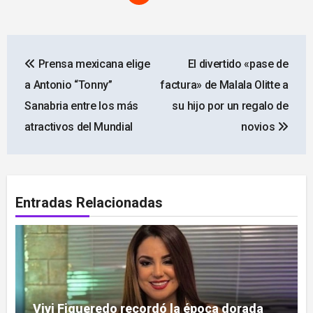
Navegación
Prensa mexicana elige
El divertido «pase de
de
a Antonio “Tonny”
factura» de Malala Olitte a
entradas
Sanabria entre los más
su hijo por un regalo de
atractivos del Mundial
novios
Entradas Relacionadas
Vivi Figueredo recordó la época dorada