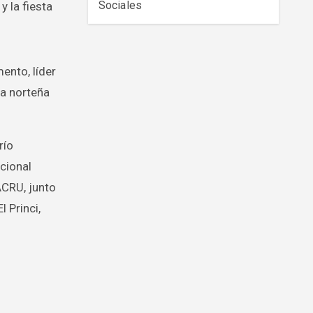
Sociales
 la fiesta
ento, líder
a norteña
río
cional
ACRU, junto
 Princi,