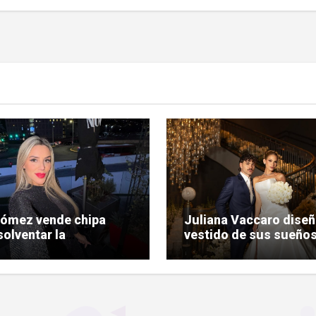
Gómez vende chipa
Juliana Vaccaro diseñ
solventar la
vestido de sus sueños
nización de su
su boda con Maurício
da judicial
Prado