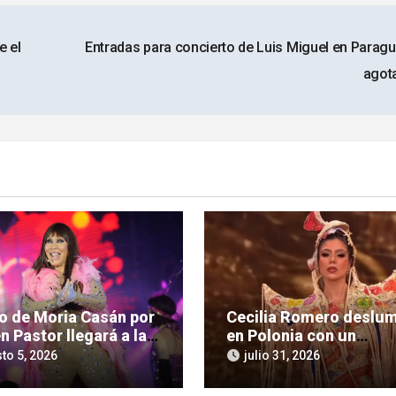
e el
Entradas para concierto de Luis Miguel en Paragu
agot
so de Moria Casán por
Cecilia Romero deslu
n Pastor llegará a la
en Polonia con un
la chica en su nueva
imponente homenaje a 
to 5, 2026
julio 31, 2026
 documental
cultura guaraní