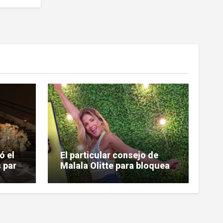
ó el
El particular consejo de
 para
Malala Olitte para bloquear
la mala vibra