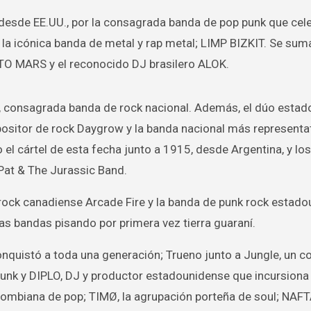
 desde EE.UU., por la consagrada banda de pop punk que cel
 la icónica banda de metal y rap metal; LIMP BIZKIT. Se sum
TO MARS y el reconocido DJ brasilero ALOK.
, consagrada banda de rock nacional. Además, el dúo esta
mpositor de rock Daygrow y la banda nacional más representat
el cártel de esta fecha junto a 1915, desde Argentina, y los
Pat & The Jurassic Band.
e rock canadiense Arcade Fire y la banda de punk rock estad
s bandas pisando por primera vez tierra guaraní.
nquistó a toda una generación; Trueno junto a Jungle, un co
 funk y DIPLO, DJ y productor estadounidense que incursiona
ombiana de pop; TIMØ, la agrupación porteña de soul; NAFT