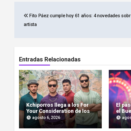
Navegación
Fito Páez cumple hoy 61 años: 4 novedades sobr
de
artista
entradas
Entradas Relacionadas
Kchiporros llega a los For
El pa
Your Consideration de los
el Bue
Latin GRAMMY
pantal
agosto 6, 2026
agos
serie