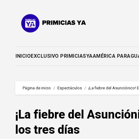
Saltar
al
contenido
INICIO
EXCLUSIVO PRIMICIASYA
AMÉRICA PARAGU
Página de inicio
Espectáculos
¡La fiebre del Asunciónico! 
¡La fiebre del Asunción
los tres días