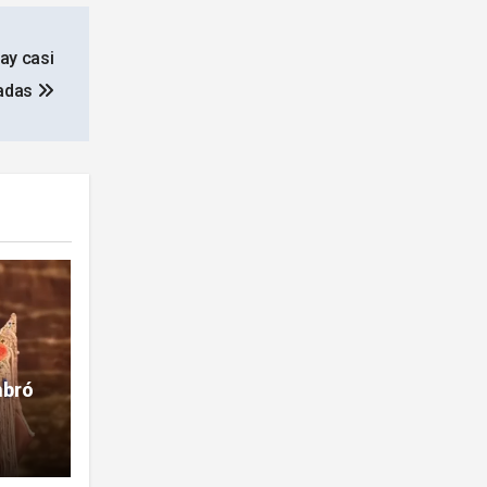
ay casi
adas
mbró
la