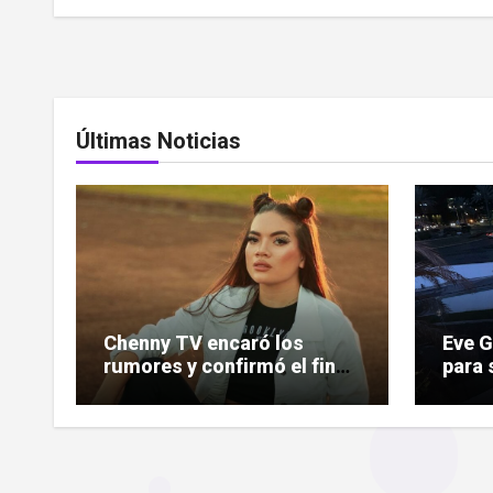
Últimas Noticias
Chenny TV encaró los
Eve 
rumores y confirmó el fin
para 
de su relación
indem
deman