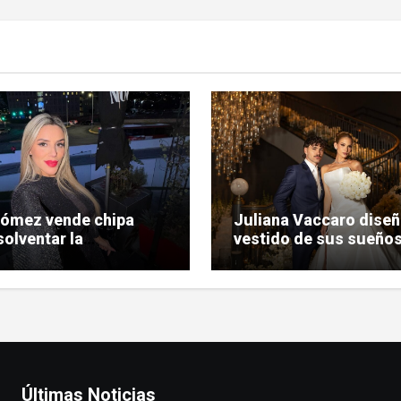
Gómez vende chipa
Juliana Vaccaro diseñ
solventar la
vestido de sus sueños
nización de su
su boda con Maurício
da judicial
Prado
Últimas Noticias