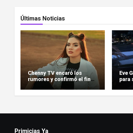
Últimas Noticias
Chenny TV encaró los
Eve 
rumores y confirmó el fin
para 
de su relación
indem
deman
Primicias Ya