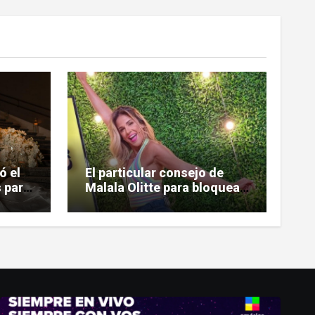
ó el
El particular consejo de
 para
Malala Olitte para bloquear
la mala vibra