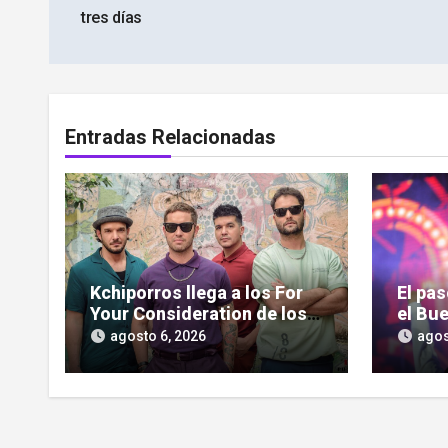
de
tres días
entradas
Entradas Relacionadas
Kchiporros llega a los For
El pa
Your Consideration de los
el Bue
Latin GRAMMY
pantal
agosto 6, 2026
agos
serie