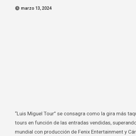
marzo 13, 2024
“Luis Miguel Tour” se consagra como la gira más taquillera del mundo en el ranking Live 75 de Pollstar que clasifica los
tours en función de las entradas vendidas, superando 
mundial con producción de Fenix Entertainment y Cá