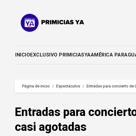
Saltar
al
contenido
INICIO
EXCLUSIVO PRIMICIASYA
AMÉRICA PARAGU
Página de inicio
Espectáculos
Entradas para concierto de 
Entradas para conciert
casi agotadas