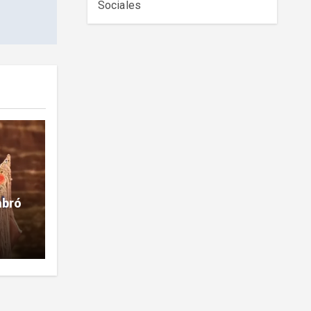
Sociales
mbró
la