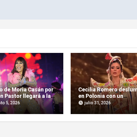
so de Moria Casán por
Cecilia Romero deslu
n Pastor llegará a la
en Polonia con un
la chica en su nueva
imponente homenaje a 
to 5, 2026
julio 31, 2026
 documental
cultura guaraní