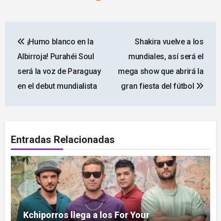
Navegación
¡Humo blanco en la
Shakira vuelve a los
de
Albirroja! Purahéi Soul
mundiales, así será el
entradas
será la voz de Paraguay
mega show que abrirá la
en el debut mundialista
gran fiesta del fútbol
Entradas Relacionadas
Kchiporros llega a los For Your