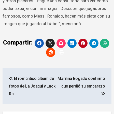
y otros placeres. “Pagué una consultoría para ver cómo
podía trabajar con mi imagen. Descubrí que jugadores
famosos, como Messi, Ronaldo, hacen más plata con su
imagen que jugando al fútbol”, mencionó.
Compartir:
Navegación
El romántico álbum de
Marilina Bogado confirmó
de
fotos de La Joaqui y Luck
que perdió su embarazo
entradas
Ra