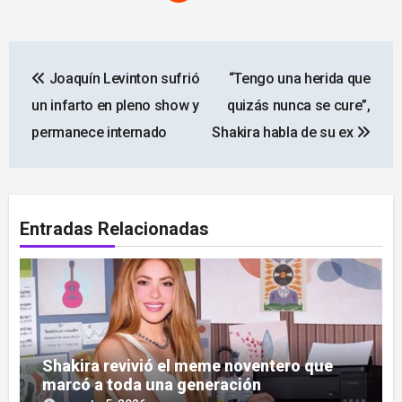
Navegación
Joaquín Levinton sufrió
“Tengo una herida que
de
un infarto en pleno show y
quizás nunca se cure”,
entradas
permanece internado
Shakira habla de su ex
Entradas Relacionadas
Shakira revivió el meme noventero que
marcó a toda una generación