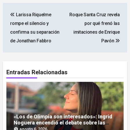
Navegación
Larissa Riquelme
Roque Santa Cruz revela
de
rompe el silencio y
por qué frenó las
entradas
confirma su separación
imitaciones de Enrique
de Jonathan Fabbro
Pavón
Entradas Relacionadas
«Los de Olimpia son interesados»: Ingrid
Noguera encendió el debate sobre las
hinchadas
agosto 6, 2026