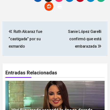
Navegación
Ruth Alcaraz fue
Sanie López Garelli
de
“castigada” por su
confirmó que está
entradas
exmarido
embarazada
Entradas Relacionadas