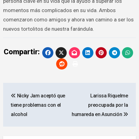
persona clave en su vida que la ayudó a superar los
momentos más complicados en su vida. Ambos
comenzaron como amigos y ahora van camino a ser los
nuevos tortolitos de nuestra farándula.
Compartir:
Navegación
Nicky Jam aceptó que
Larissa Riquelme
de
tiene problemas con el
preocupada por la
entradas
alcohol
humareda en Asunción