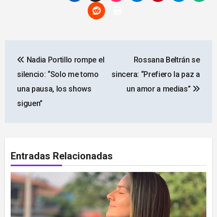
Navegación
Nadia Portillo rompe el
Rossana Beltrán se
de
silencio: “Solo me tomo
sincera: “Prefiero la paz a
entradas
una pausa, los shows
un amor a medias”
siguen”
Entradas Relacionadas