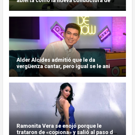
abierta como la nueva conductora de
«Pulso Urbano»
Alder Alcides admitió que le da
vergüenza cantar, pero igual se le animó
a Soda Stereo
Ramonita Vera se enojó porque le
trataron de «copiona» y salió al paso de