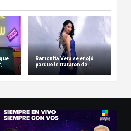
 que
Ramonita Vera se enojó
,
porque le trataron de
 a
«copiona» y salió al paso de
las críticas