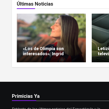
Últimas Noticias
«Los de Olimpia son
Letiz
interesados»: Ingrid
telev
Noguera encendió el
nuev
debate sobre las hinchadas
«Puls
Primicias Ya