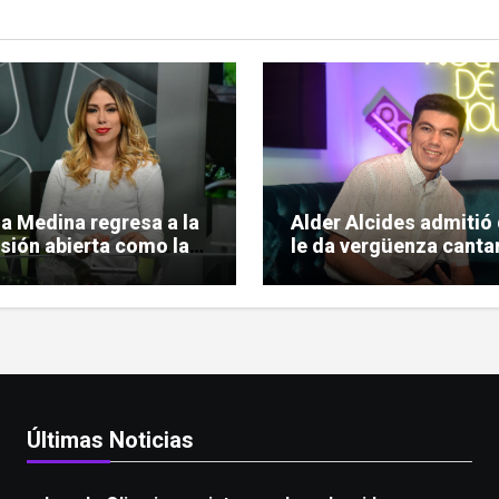
ia Medina regresa a la
Alder Alcides admitió
isión abierta como la
le da vergüenza cantar
a conductora de
pero igual se le animó
o Urbano»
Soda Stereo
Últimas Noticias