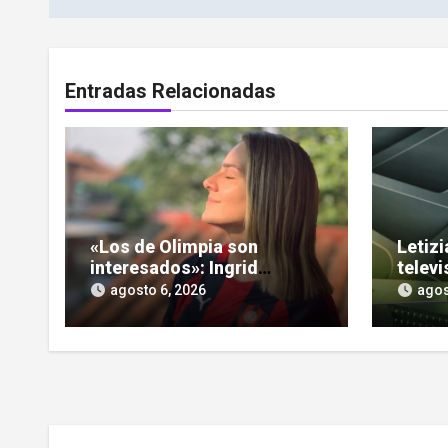
entradas
Entradas Relacionadas
«Los de Olimpia son
Letizi
interesados»: Ingrid
televi
Noguera encendió el
nueva
agosto 6, 2026
agos
debate sobre las hinchadas
«Puls