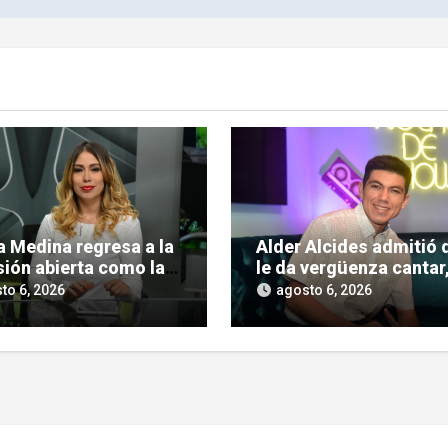
a Medina regresa a la
Alder Alcides admitió 
sión abierta como la
le da vergüenza cantar
 conductora de
pero igual se le animó 
to 6, 2026
agosto 6, 2026
o Urbano»
Soda Stereo