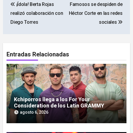
¡Ídola! Berta Rojas
Famosos se despiden de
de
realizó colaboración con
Héctor Corte en las redes
entradas
Diego Torres
sociales
Entradas Relacionadas
Kchiporros llega a los For Your
Consideration de los Latin GRAMMY
agosto 6, 2026