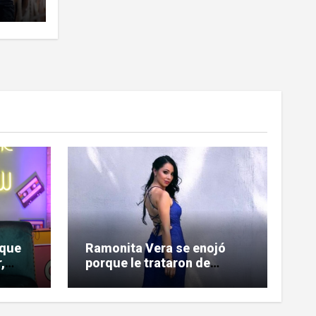
 que
Ramonita Vera se enojó
,
porque le trataron de
 a
«copiona» y salió al paso de
las críticas