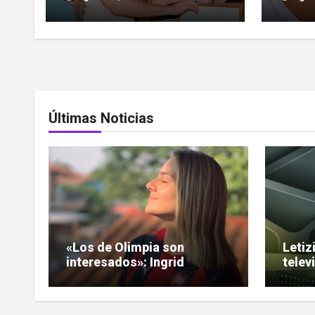
Últimas Noticias
«Los de Olimpia son
Letiz
interesados»: Ingrid
telev
Noguera encendió el
nuev
debate sobre las hinchadas
«Puls