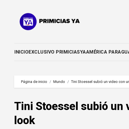
Saltar
al
contenido
INICIO
EXCLUSIVO PRIMICIASYA
AMÉRICA PARAGU
Página de inicio
Mundo
Tini Stoessel subió un video con u
Tini Stoessel subió un 
look