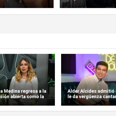
trabajo en la actuación
ia Medina regresa a la
Alder Alcides admitió
isión abierta como la
le da vergüenza cantar
a conductora de
pero igual se le animó
o Urbano»
Soda Stereo