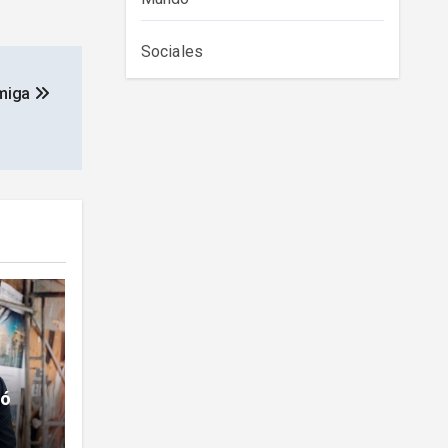
Sociales
amiga
ió
ntrar