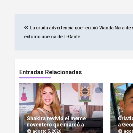
Navegación
La cruda advertencia que recibió Wanda Nara de 
de
entorno acerca de L-Gante
entradas
Entradas Relacionadas
Shakira revivió el meme
Crist
noventero que marcó a
a Geo
toda una generación
las cr
agosto 5, 2026
agos