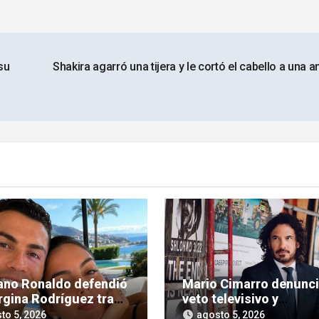
su
Shakira agarró una tijera y le cortó el cabello a una 
iano Ronaldo defendió
Mario Cimarro denunc
rgina Rodríguez tras
veto televisivo y
íticas hacia su figura
dificultades para enco
to 5, 2026
agosto 5, 2026