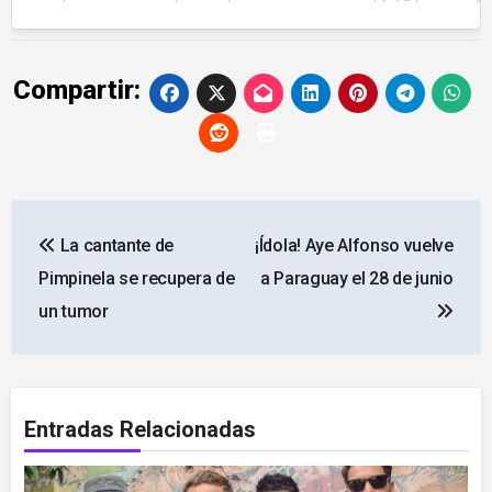
Compartir:
Navegación
La cantante de
¡Ídola! Aye Alfonso vuelve
de
Pimpinela se recupera de
a Paraguay el 28 de junio
entradas
un tumor
Entradas Relacionadas