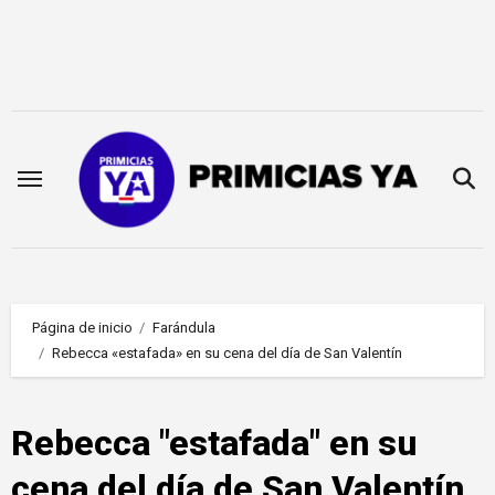
Saltar
al
contenido
Página de inicio
Farándula
Rebecca «estafada» en su cena del día de San Valentín
Rebecca "estafada" en su
cena del día de San Valentín