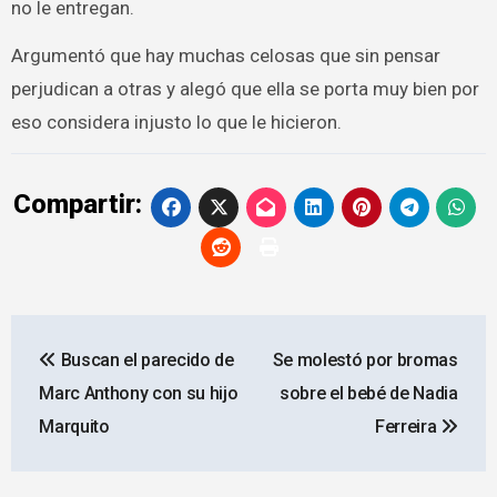
no le entregan.
Argumentó que hay muchas celosas que sin pensar
perjudican a otras y alegó que ella se porta muy bien por
eso considera injusto lo que le hicieron.
Compartir:
Navegación
Buscan el parecido de
Se molestó por bromas
de
Marc Anthony con su hijo
sobre el bebé de Nadia
entradas
Marquito
Ferreira