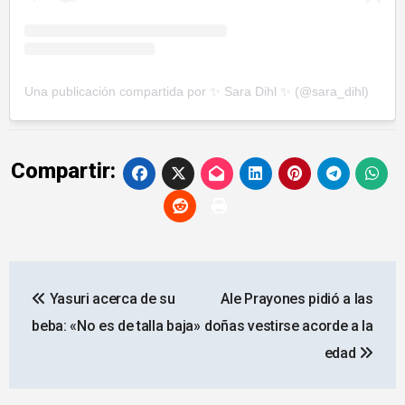
Una publicación compartida por ✨ Sara Dihl ✨ (@sara_dihl)
Compartir:
Navegación
Yasuri acerca de su
Ale Prayones pidió a las
de
beba: «No es de talla baja»
doñas vestirse acorde a la
entradas
edad