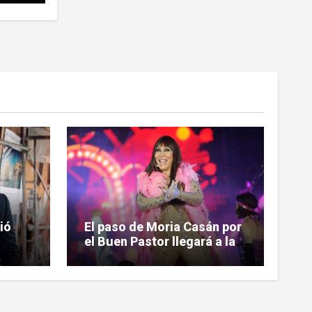
ió
El paso de Moria Casán por
el Buen Pastor llegará a la
ntrar
pantalla chica en su nueva
n
serie documental