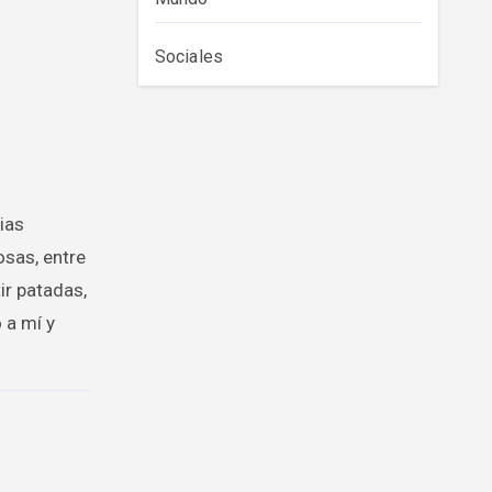
Sociales
ias
osas, entre
ir patadas,
 a mí y