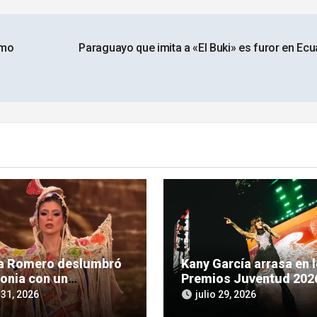
omo
Paraguayo que imita a «El Buki» es furor en Ec
ia Romero deslumbró
Kany García arrasa en 
lonia con un
Premios Juventud 202
ente homenaje a la
se prepara para cantar
 31, 2026
julio 29, 2026
ra guaraní
Asunción