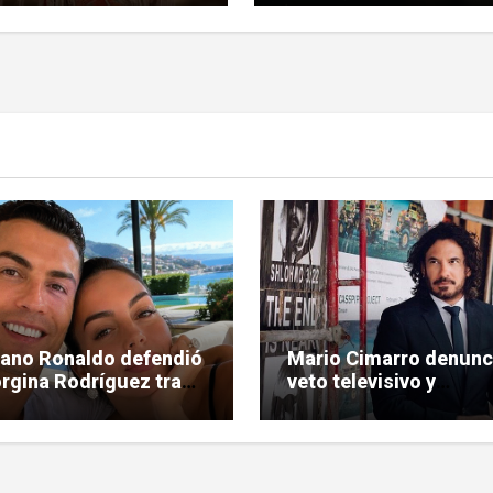
iano Ronaldo defendió
Mario Cimarro denunc
rgina Rodríguez tras
veto televisivo y
ríticas hacia su figura
dificultades para enco
trabajo en la actuació