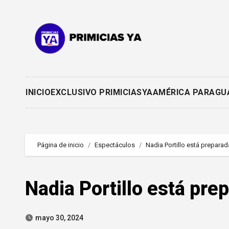
Saltar
al
contenido
INICIO
EXCLUSIVO PRIMICIASYA
AMÉRICA PARAGU
Página de inicio
Espectáculos
Nadia Portillo está prepara
Nadia Portillo está pre
mayo 30, 2024