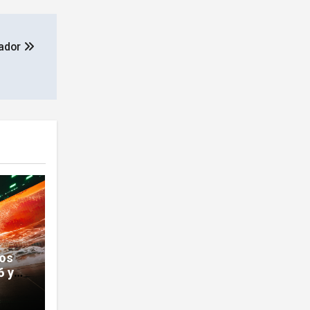
uador
los
6 y
 en