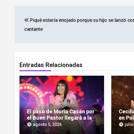
Navegación
Piqué estaría enojado porque su hijo se lanzó c
de
cantante
entradas
Entradas Relacionadas
El paso de Moria Casán por
Cecil
el Buen Pastor llegará a la
en Po
pantalla chica en su nueva
impon
agosto 5, 2026
julio
serie documental
cultu