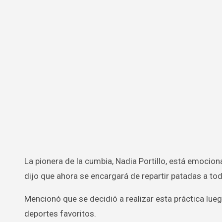
La pionera de la cumbia, Nadia Portillo, está emocionada porque comenzó su curso de Taekwondo y en forma de broma
dijo que ahora se encargará de repartir patadas a tod
Mencionó que se decidió a realizar esta práctica lue
deportes favoritos.