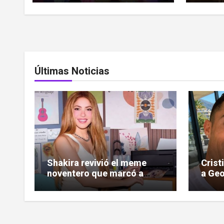
Últimas Noticias
Shakira revivió el meme
Crist
noventero que marcó a
a Geo
toda una generación
las c