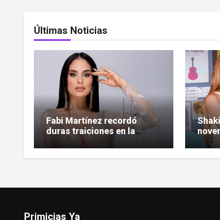
Últimas Noticias
Fabi Martínez recordó
Shaki
duras traiciones en la
noven
amistad: «Tuve amigas
toda 
tesapo’elas»
Primicias Ya