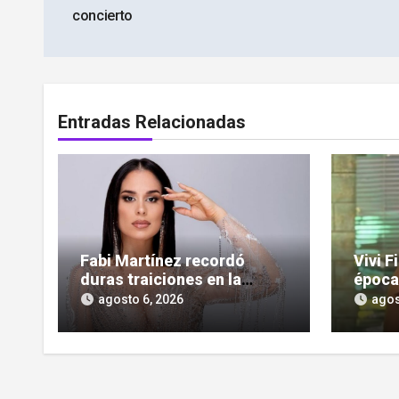
de
concierto
entradas
Entradas Relacionadas
Fabi Martínez recordó
Vivi F
duras traiciones en la
época
amistad: «Tuve amigas
y los 
agosto 6, 2026
agos
tesapo’elas»
bolic