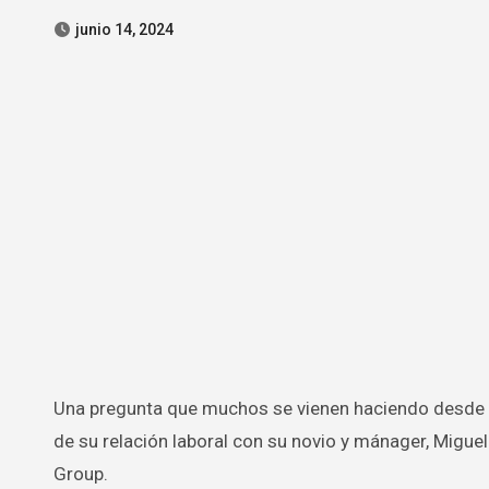
junio 14, 2024
Una pregunta que muchos se vienen haciendo desde que Aye Alfonso ganó el programa Factor X en España es qué pasará
de su relación laboral con su novio y mánager, Migue
Group.