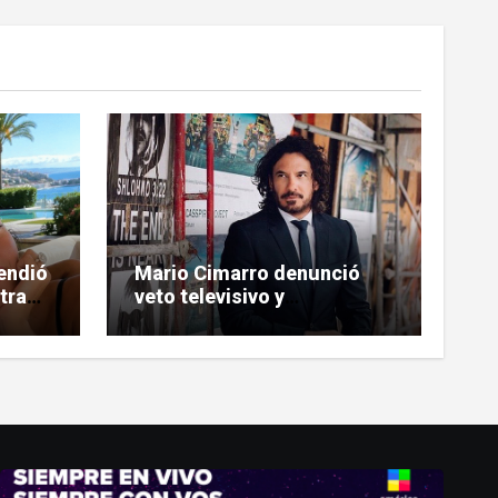
endió
Mario Cimarro denunció
tras
veto televisivo y
igura
dificultades para encontrar
trabajo en la actuación