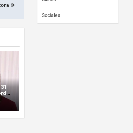
izona
Sociales
 31
ordó
José