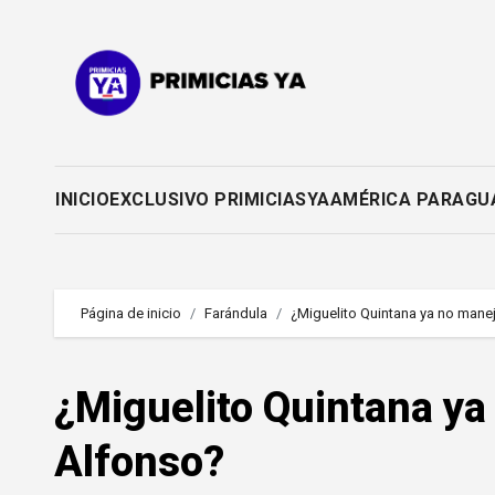
Saltar
al
contenido
INICIO
EXCLUSIVO PRIMICIASYA
AMÉRICA PARAGU
Página de inicio
Farándula
¿Miguelito Quintana ya no manej
¿Miguelito Quintana ya
Alfonso?