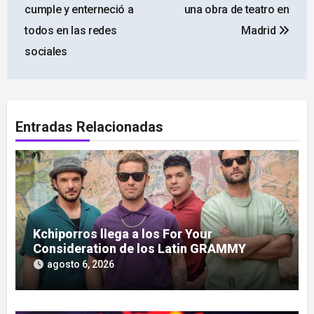
de
cumple y enterneció a
una obra de teatro en
entradas
todos en las redes
Madrid
sociales
Entradas Relacionadas
Kchiporros llega a los For Your
Consideration de los Latin GRAMMY
agosto 6, 2026