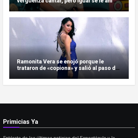
vergüenza cantar, pero igual se le animó
a Soda Stereo
Ramonita Vera se enojó porque le
trataron de «copiona» y salió al paso de
las críticas
Primicias Ya