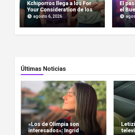
Kchiporros llega a los For
El pa
Your Consideration de los
el Bue
Latin GRAMMY
pantal
agosto 6, 2026
agos
serie
Últimas Noticias
«Los de Olimpia son
Letiz
interesados»: Ingrid
telev