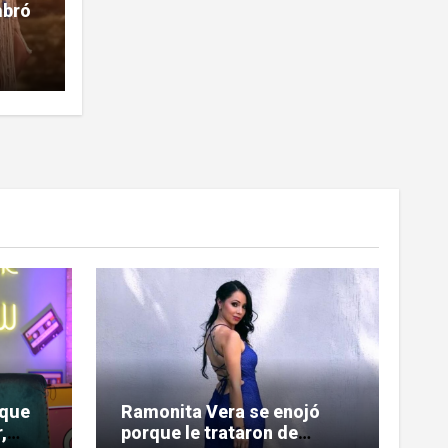
mbró
la
 que
Ramonita Vera se enojó
,
porque le trataron de