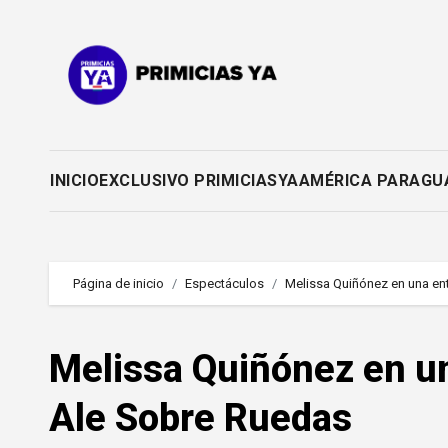
Saltar
al
contenido
INICIO
EXCLUSIVO PRIMICIASYA
AMÉRICA PARAGU
Página de inicio
Espectáculos
Melissa Quiñónez en una en
Melissa Quiñónez en un
Ale Sobre Ruedas