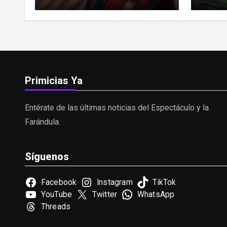
Noguera encendió el
nuev
debate sobre las hinchadas
«Puls
Primicias Ya
Entérate de las últimas noticias del Espectáculo y la
Farándula.
Síguenos
Facebook
Instagram
TikTok
YouTube
Twitter
WhatsApp
Threads