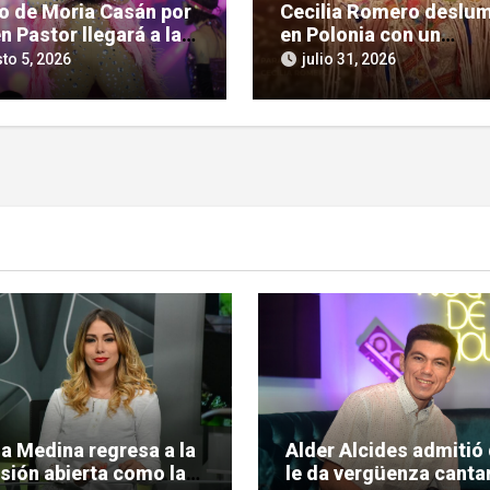
so de Moria Casán por
Cecilia Romero deslu
n Pastor llegará a la
en Polonia con un
la chica en su nueva
imponente homenaje a 
to 5, 2026
julio 31, 2026
 documental
cultura guaraní
ia Medina regresa a la
Alder Alcides admitió
isión abierta como la
le da vergüenza cantar