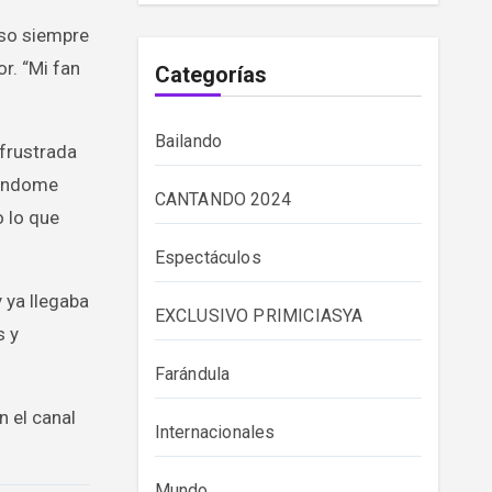
eso siempre
r. “Mi fan
Categorías
Bailando
 frustrada
viéndome
CANTANDO 2024
o lo que
Espectáculos
 ya llegaba
EXCLUSIVO PRIMICIASYA
s y
Farándula
 el canal
Internacionales
Mundo