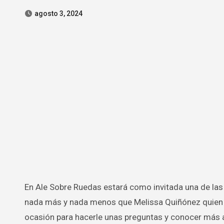
agosto 3, 2024
En Ale Sobre Ruedas estará como invitada una de las presentadoras de televisión más querida en nuestro país, se trata de
nada más y nada menos que Melissa Quiñónez quien s
ocasión para hacerle unas preguntas y conocer más a