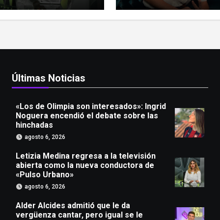
a conductora de
pero igual se le animó
o Urbano»
Soda Stereo
Últimas Noticias
«Los de Olimpia son interesados»: Ingrid
Noguera encendió el debate sobre las
hinchadas
agosto 6, 2026
Letizia Medina regresa a la televisión
abierta como la nueva conductora de
«Pulso Urbano»
agosto 6, 2026
Alder Alcides admitió que le da
vergüenza cantar, pero igual se le