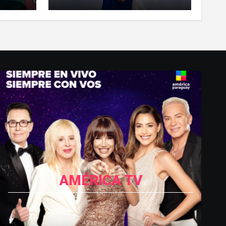
 a
«copiona» y salió al paso de
las críticas
AMÉRICA TV