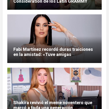
Consideration de los Latin GRAMMY
Fabi Martínez recordó duras traiciones
en la amistad: «Tuve amigas
tesapo’elas»
Shakira revivió el meme noventero que
marcó a toda una generación