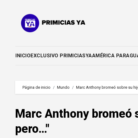
Saltar
al
contenido
INICIO
EXCLUSIVO PRIMICIASYA
AMÉRICA PARAGU
Página de inicio
Mundo
Marc Anthony bromeó sobre su hijo
Marc Anthony bromeó so
pero…"