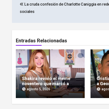
La cruda confesión de Charlotte Caniggia en red
de
sociales
entradas
Entradas Relacionadas
Shakira revivió el meme
Crist
noventero que marcó a
a Geo
toda una generación
las cr
agosto 5, 2026
agos