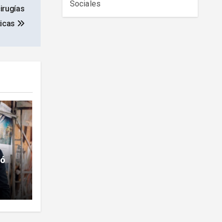
Sociales
irugías
ticas
ió
ntrar