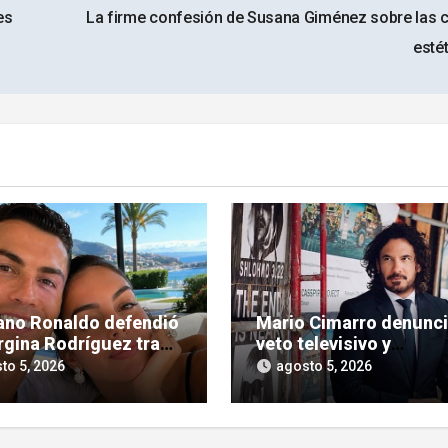
es
La firme confesión de Susana Giménez sobre las c
esté
iano Ronaldo defendió
Mario Cimarro denunc
rgina Rodríguez tras
veto televisivo y
íticas hacia su figura
dificultades para enco
to 5, 2026
agosto 5, 2026
trabajo en la actuación