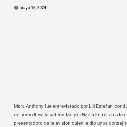
mayo 16, 2024
Marc Anthony fue entrevistado por Lili Estefan, conductora del programa “El gordo y la flaca”, donde ella le consultó acerca
de cómo lleva la paternidad y si Nadia Ferreira es l
presentadora de televisión quien le dio unos conseji