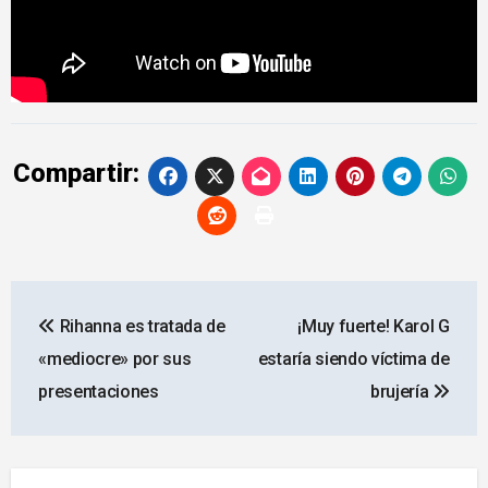
Compartir:
Navegación
Rihanna es tratada de
¡Muy fuerte! Karol G
de
«mediocre» por sus
estaría siendo víctima de
entradas
presentaciones
brujería