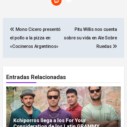
Navegación
Mono Cicero presentó
Pitu Willis nos cuenta
de
el pollo a la pizza en
sobre su vida en Ale Sobre
entradas
«Cocineros Argentinos»
Ruedas
Entradas Relacionadas
Kchiporros llega a los For Your
Consideration de los Latin GRAMMY