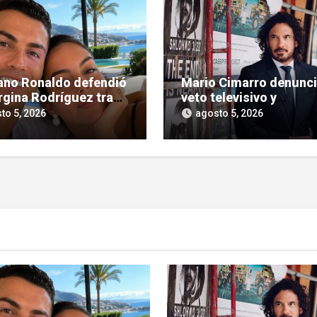
iano Ronaldo defendió
Mario Cimarro denunc
rgina Rodríguez tras
veto televisivo y
íticas hacia su figura
dificultades para enco
to 5, 2026
agosto 5, 2026
trabajo en la actuación