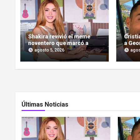
Shakira revivió el meme
Crist
noventero que marcó a
a Geo
toda una generación
las cr
agosto 5, 2026
agos
Últimas Noticias