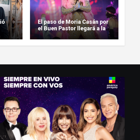
ió
El paso de Moria Casán por
el Buen Pastor llegará a la
ntrar
pantalla chica en su nueva
n
serie documental