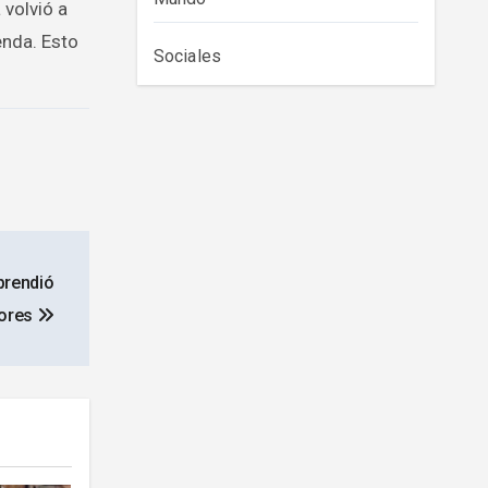
 volvió a
enda. Esto
Sociales
prendió
dores