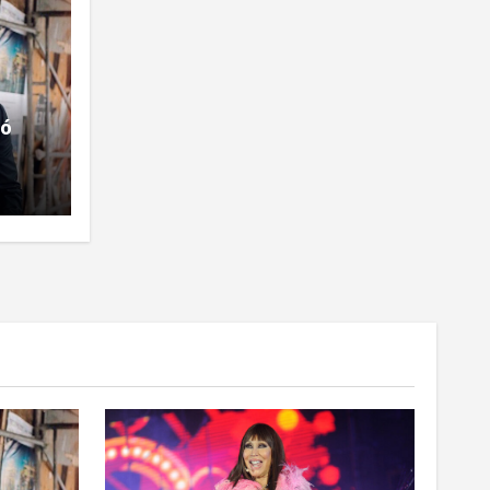
ió
ntrar