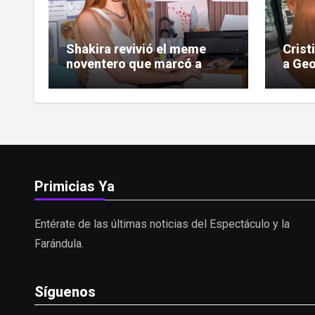
Shakira revivió el meme
Crist
noventero que marcó a
a Geo
toda una generación
las c
Primicias Ya
Entérate de las últimas noticias del Espectáculo y la
Farándula.
Síguenos