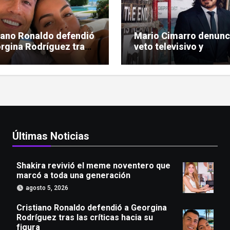
iano Ronaldo defendió
Mario Cimarro denunc
rgina Rodríguez tras
veto televisivo y
ríticas hacia su figura
dificultades para enco
trabajo en la actuació
Últimas Noticias
Shakira revivió el meme noventero que
marcó a toda una generación
agosto 5, 2026
Cristiano Ronaldo defendió a Georgina
Rodríguez tras las críticas hacia su
figura