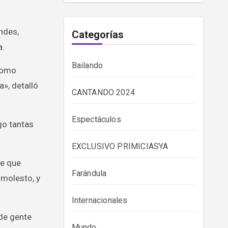
andes,
Categorías
a.
Bailando
 como
», detalló
CANTANDO 2024
Espectáculos
go tantas
EXCLUSIVO PRIMICIASYA
te que
Farándula
 molesto, y
Internacionales
 de gente
Mundo