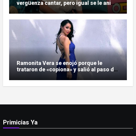
vergüenza cantar, pero igual se le animó
a Soda Stereo
Ramonita Vera se enojó porque le
trataron de «copiona» y salió al paso de
las críticas
Primicias Ya