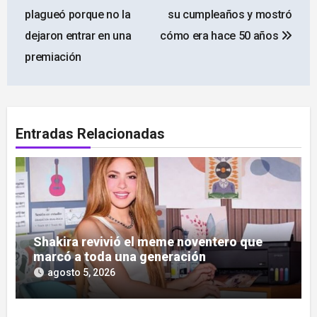
de
plagueó porque no la
su cumpleaños y mostró
entradas
dejaron entrar en una
cómo era hace 50 años
premiación
Entradas Relacionadas
Shakira revivió el meme noventero que
marcó a toda una generación
agosto 5, 2026