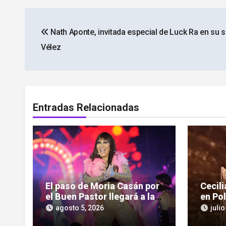
Navegación
Nath Aponte, invitada especial de Luck Ra en su 
de
Vélez
entradas
Entradas Relacionadas
El paso de Moria Casán por
Cecil
el Buen Pastor llegará a la
en Po
pantalla chica en su nueva
impon
agosto 5, 2026
julio
serie documental
cultu