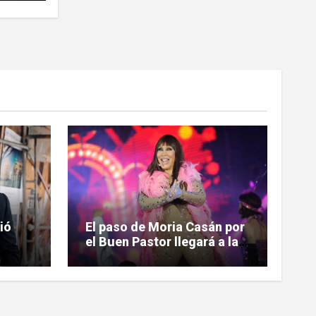
ió
El paso de Moria Casán por
el Buen Pastor llegará a la
ntrar
pantalla chica en su nueva
n
serie documental