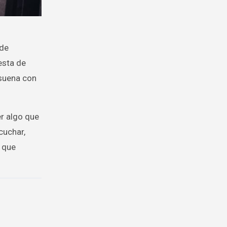
 de
esta de
esuena con
er algo que
cuchar,
a que