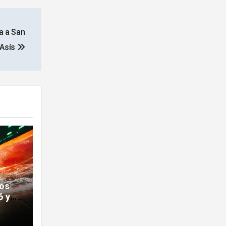
a a San
 Asís
los
6 y
 en