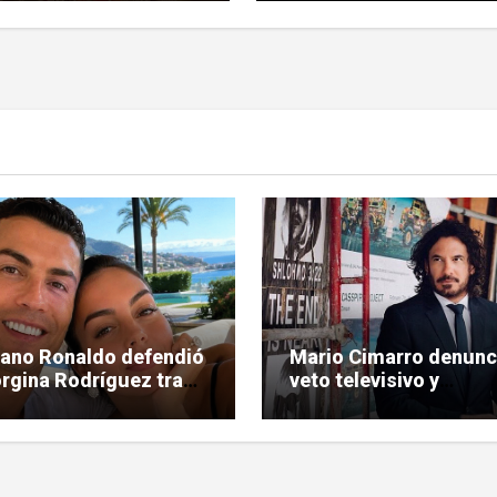
iano Ronaldo defendió
Mario Cimarro denunc
rgina Rodríguez tras
veto televisivo y
ríticas hacia su figura
dificultades para enco
trabajo en la actuació