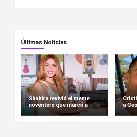
Últimas Noticias
Shakira revivió el meme
Crist
noventero que marcó a
a Geo
toda una generación
las c