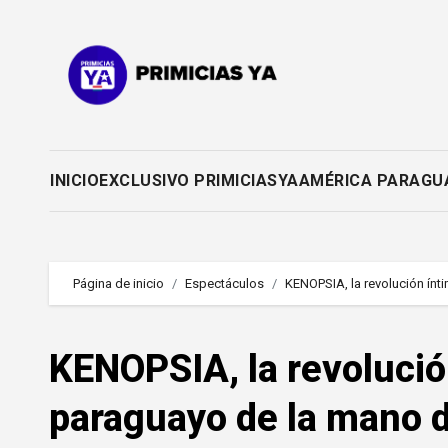
Saltar
al
contenido
INICIO
EXCLUSIVO PRIMICIASYA
AMÉRICA PARAGU
Página de inicio
Espectáculos
KENOPSIA, la revolución ínt
KENOPSIA, la revolución
paraguayo de la mano d