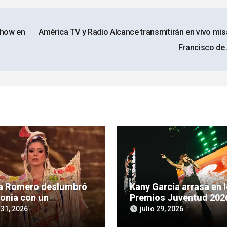
show en
América TV y Radio Alcance transmitirán en vivo mis
Francisco de
ia Romero deslumbró
Kany García arrasa en 
lonia con un
Premios Juventud 202
ente homenaje a la
se prepara para cantar
 31, 2026
julio 29, 2026
ra guaraní
Asunción