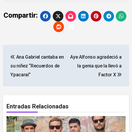
Compartir:
Navegación
Ana Gabriel cantaba en
Aye Alfonso agradeció a
de
su niñez “Recuerdos de
la genia que la llevó a
entradas
Ypacaraí”
Factor X
Entradas Relacionadas