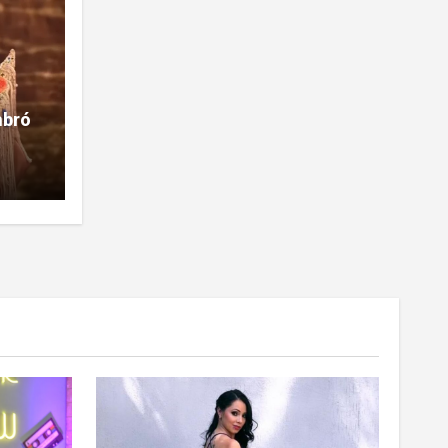
mbró
la