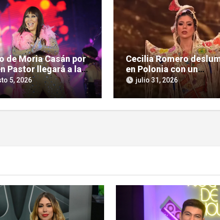
so de Moria Casán por
Cecilia Romero deslu
n Pastor llegará a la
en Polonia con un
la chica en su nueva
imponente homenaje a 
to 5, 2026
julio 31, 2026
 documental
cultura guaraní