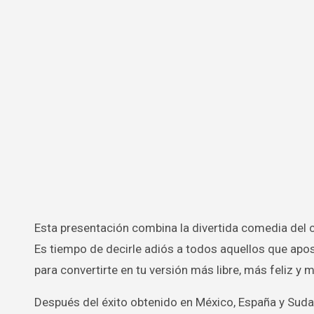
Esta presentación combina la divertida comedia del conferencista Jorge Lozano H. con un mensaje de profunda reflexión.
Es tiempo de decirle adiós a todos aquellos que apost
para convertirte en tu versión más libre, más feliz y 
Después del éxito obtenido en México, España y Suda