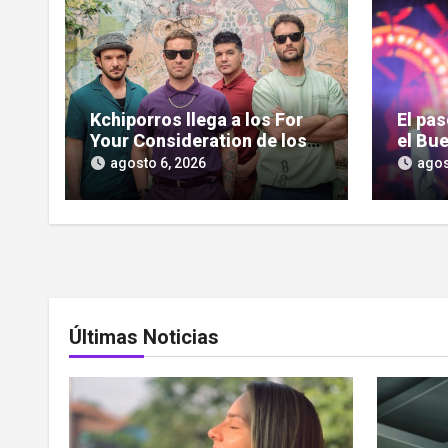
Kchiporros llega a los For
El pa
Your Consideration de los
el Bue
Latin GRAMMY
pantal
agosto 6, 2026
agos
serie
Últimas Noticias