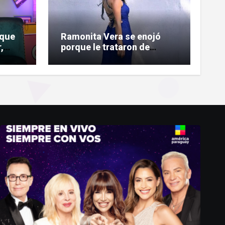
 que
Ramonita Vera se enojó
,
porque le trataron de
 a
«copiona» y salió al paso de
las críticas