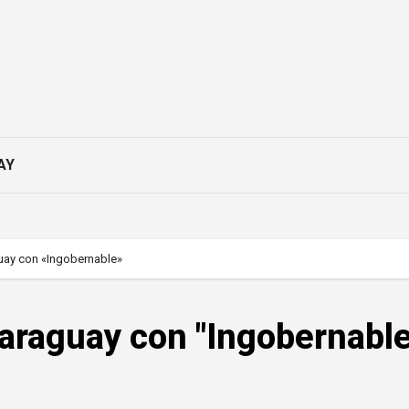
AY
uay con «Ingobernable»
araguay con "Ingobernable