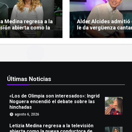
ia Medina regresa a la
Alder Alcides admitió
isión abierta como la
le da vergüenza cantar
a conductora de
pero igual se le animó
o Urbano»
Soda Stereo
Últimas Noticias
«Los de Olimpia son interesados»: Ingrid
Noguera encendió el debate sobre las
hinchadas
agosto 6, 2026
Letizia Medina regresa a la televisión
abierta como la nueva conductora de