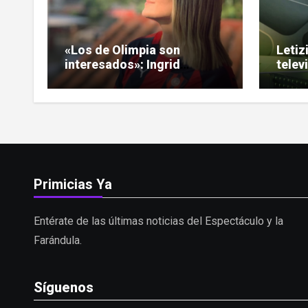
«Los de Olimpia son
Letiz
interesados»: Ingrid
telev
Noguera encendió el
nuev
debate sobre las hinchadas
«Puls
Primicias Ya
Entérate de las últimas noticias del Espectáculo y la
Farándula.
Síguenos