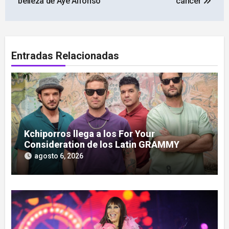
entradas
belleza de Aye Alfonso
cáncer
Entradas Relacionadas
Kchiporros llega a los For Your
Consideration de los Latin GRAMMY
agosto 6, 2026