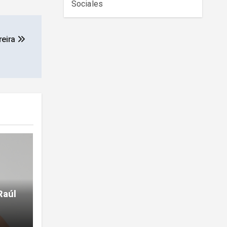
Sociales
reira
Raúl