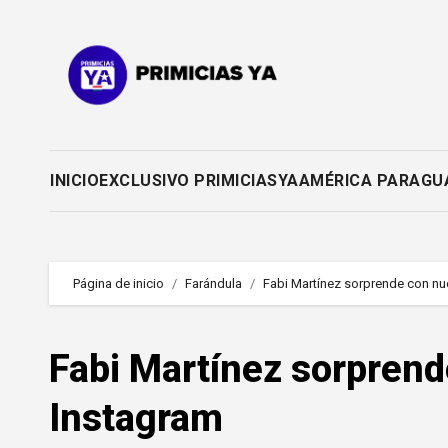
Saltar
al
contenido
INICIO
EXCLUSIVO PRIMICIASYA
AMÉRICA PARAGU
Página de inicio
Farándula
Fabi Martínez sorprende con nue
Fabi Martínez sorprende
Instagram