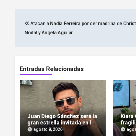
Navegación
Atacan a Nadia Ferreira por ser madrina de Christ
de
Nodal y Ángela Aguilar
entradas
Entradas Relacionadas
Juan Diego Sánchez será la
Kiara 
gran estrella invitada en la
fragil
gala de Miss Sun Tropic
ardió 
agosto 8, 2026
agos