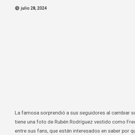
julio 28, 2024
La famosa sorprendió a sus seguidores al cambiar su foto de perfil en Instagram. Ahora, en lugar de su propia imagen,
tiene una foto de Rubén Rodríguez vestido como Fr
entre sus fans, que están interesados en saber por qu