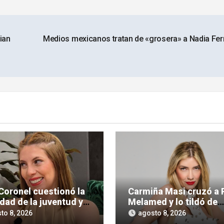
ian
Medios mexicanos tratan de «grosera» a Nadia Fer
Coronel cuestionó la
Carmiña Masi cruzó a 
idad de la juventud y
Melamed y lo tildó de
la polémica
«reprimido»
to 8, 2026
agosto 8, 2026