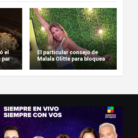
ó el
El particular consejo de
 para
Malala Olitte para bloquear
la mala vibra