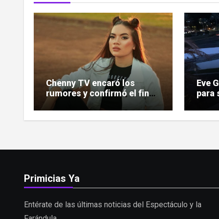
Chenny TV encaró los
Eve 
rumores y confirmó el fin
para 
de su relación
indem
deman
Primicias Ya
Entérate de las últimas noticias del Espectáculo y la
Farándula.