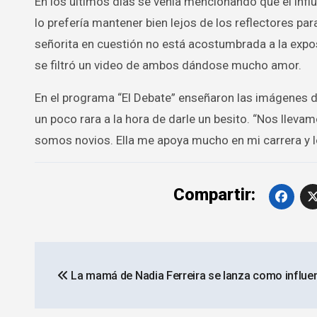
En los últimos días se venía mencionando que el infl
lo prefería mantener bien lejos de los reflectores p
señorita en cuestión no está acostumbrada a la exposi
se filtró un video de ambos dándose mucho amor.
En el programa “El Debate” enseñaron las imágenes 
un poco rara a la hora de darle un besito. “Nos llev
somos novios. Ella me apoya mucho en mi carrera y 
Compartir:
Navegación
La mamá de Nadia Ferreira se lanza como influe
de
entradas