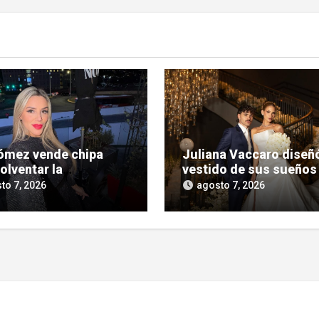
ómez vende chipa
Juliana Vaccaro diseñó
olventar la
vestido de sus sueños
nización de su
su boda con Maurício
to 7, 2026
agosto 7, 2026
da judicial
Prado