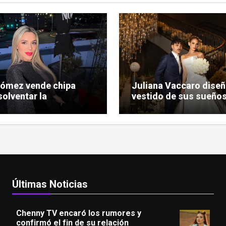
Gómez vende chipa
Juliana Vaccaro diseñ
solventar la
vestido de sus sueños
nización de su
su boda con Maurício
da judicial
Prado
Últimas Noticias
Chenny TV encaró los rumores y
confirmó el fin de su relación