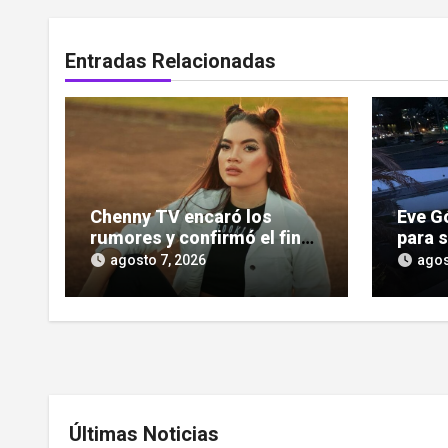
Entradas Relacionadas
Chenny TV encaró los
Eve G
rumores y confirmó el fin
para s
de su relación
indem
agosto 7, 2026
agos
deman
Últimas Noticias